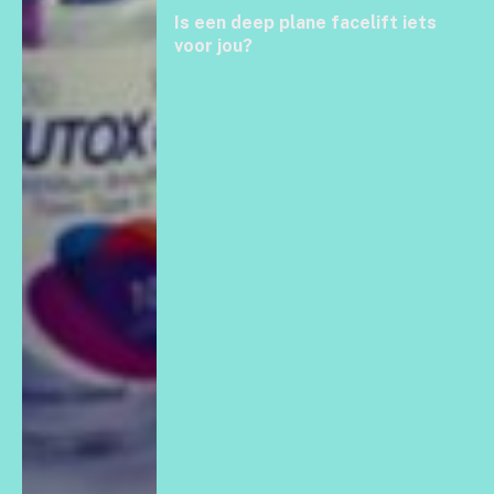
Is een deep plane facelift iets
voor jou?