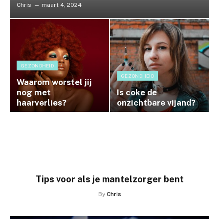
Chris
maart 4, 2024
GEZONDHEID
GEZONDHEID
Waarom worstel jij
nog met
Is coke de
haarverlies?
onzichtbare vijand?
Tips voor als je mantelzorger bent
By
Chris