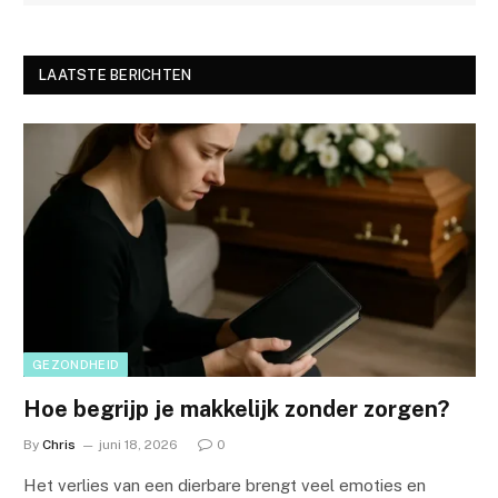
LAATSTE BERICHTEN
GEZONDHEID
Hoe begrijp je makkelijk zonder zorgen?
By
Chris
juni 18, 2026
0
Het verlies van een dierbare brengt veel emoties en