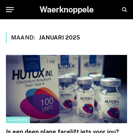
Waerknoppele
MAAND:
JANUARI 2025
ALGEMEEN
Is een deep plane facelift iets voor jou?