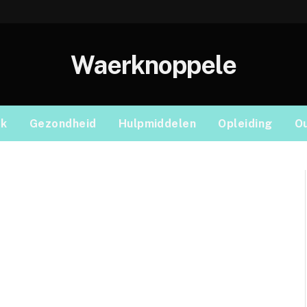
Waerknoppele
ek
Gezondheid
Hulpmiddelen
Opleiding
O