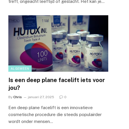
treft, ongeacht leeftijd of geslacht. Het kan je…
ALGEMEEN
Is een deep plane facelift iets voor
jou?
By
Chris
januari 27, 2025
0
Een deep plane facelift is een innovatieve
cosmetische procedure die steeds populairder
wordt onder mensen…